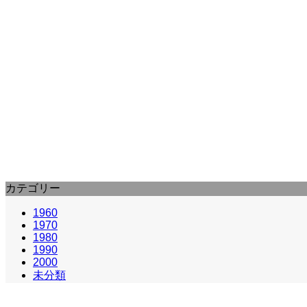
2000
パフューム ある人殺しの物語 (2006) : 
並外れた嗅覚を持つ青年がめぐり合った陶酔をもたらす
カテゴリー
1960
1970
1980
1990
2000
未分類