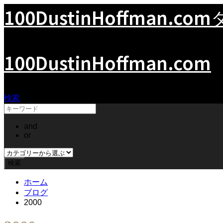
100DustinHoffman.com
100DustinHoffman.com
検索
and
or
ホーム
ブログ
2000